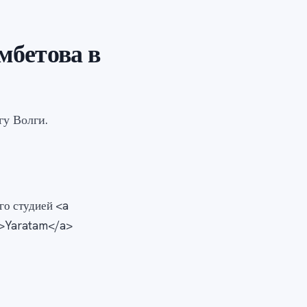
мбетова в
гу Волги.
го студией <a
">Yaratam</a>