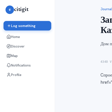
citigit
Journal
e
За
Log something
Ка
Home
Дом п
Discover
Map
4340 V
Notifications
Cпрое
Profile
href=