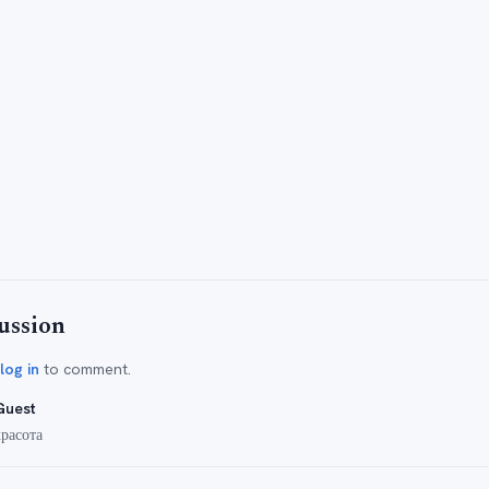
ussion
log in
to comment.
Guest
красота