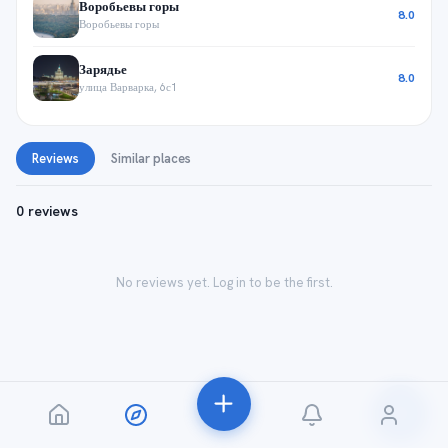
Воробьевы горы
8.0
Воробьевы горы
Зарядье
8.0
улица Варварка, 6с1
Reviews
Similar places
0 reviews
No reviews yet. Log in to be the first.