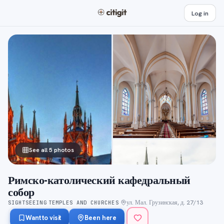
Log in
See all 5 photos
Римско-католический кафедральный
собор
ул. Мал. Грузинская, д. 27/13
SIGHTSEEING
TEMPLES AND CHURCHES
·
·
Want to visit
Been here