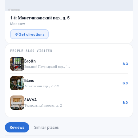
1-й Монетчиковский пер., д. 5
Moscow
Get directions
PEOPLE ALSO VISITED
Bro&n
8.3
Большой Патриарший пер., 14/27
Blanc
8.0
Хохловский пер., 7-9с2
SAVVA
8.0
Театральный проезд, д. 2
Reviews
Similar places