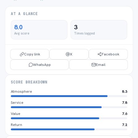
AT A GLANCE
8.0
3
Avg score
Times logged
Copy link
X
Facebook
WhatsApp
Email
SCORE BREAKDOWN
Atmosphere
8.3
Service
7.8
Value
7.6
Return
7.2