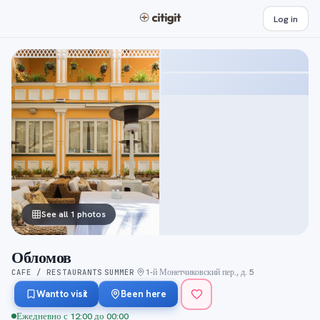
Log in
See all 1 photos
Обломов
1-й Монетчиковский пер., д. 5
CAFE / RESTAURANTS
SUMMER
·
·
Want to visit
Been here
Ежедневно с 12:00 до 00:00