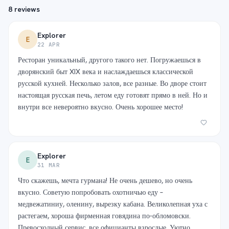
8 reviews
Explorer
E
22 APR
Ресторан уникальный, другого такого нет. Погружаешься в
дворянский быт XIX века и наслаждаешься классической
русской кухней. Несколько залов, все разные. Во дворе стоит
настоящая русская печь, летом еду готовят прямо в ней. Но и
внутри все невероятно вкусно. Очень хорошее место!
Explorer
E
31 MAR
Что скажешь, мечта гурмана! Не очень дешево, но очень
вкусно. Советую попробовать охотничью еду –
медвежатиниу, оленину, вырезку кабана. Великолепная уха с
растегаем, хороша фирменная говядина по-обломовски.
Превосходный сервис, все официанты взрослые. Уютно,