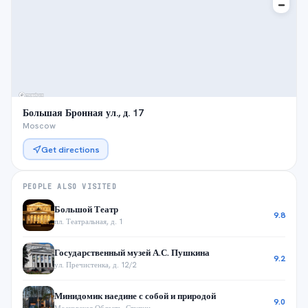
Большая Бронная ул., д. 17
Moscow
Get directions
PEOPLE ALSO VISITED
Большой Театр
9.8
пл. Театральная, д. 1
Государственный музей А.С. Пушкина
9.2
ул. Пречистенка, д. 12/2
Минидомик наедине с собой и природой
9.0