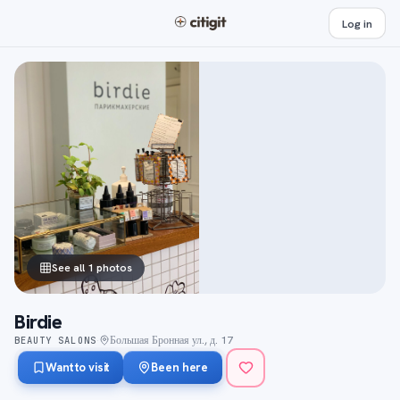
Log in
See all 1 photos
Birdie
Большая Бронная ул., д. 17
BEAUTY SALONS
·
Want to visit
Been here