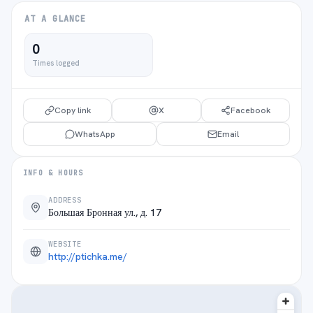
AT A GLANCE
0
Times logged
Copy link
X
Facebook
WhatsApp
Email
INFO & HOURS
ADDRESS
Большая Бронная ул., д. 17
WEBSITE
http://ptichka.me/