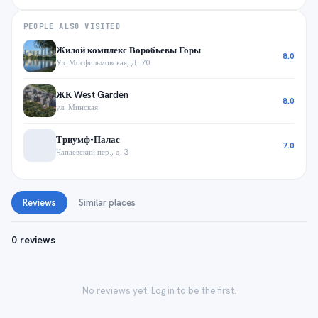
PEOPLE ALSO VISITED
Жилой комплекс Воробьевы Горы
8.0
Ул. Мосфильмовская, Д. 70
ЖК West Garden
8.0
ул. Минская
Триумф-Палас
7.0
Чапаевский пер., д. 3
Reviews
Similar places
0 reviews
No reviews yet. Log in to be the first.