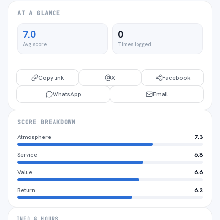
AT A GLANCE
7.0
0
Avg score
Times logged
Copy link
X
Facebook
WhatsApp
Email
SCORE BREAKDOWN
Atmosphere
7.3
Service
6.8
Value
6.6
Return
6.2
INFO & HOURS