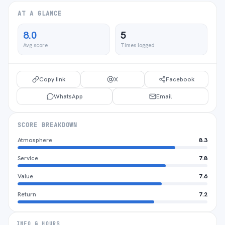
AT A GLANCE
8.0
5
Avg score
Times logged
Copy link
X
Facebook
WhatsApp
Email
SCORE BREAKDOWN
Atmosphere
8.3
Service
7.8
Value
7.6
Return
7.2
INFO & HOURS