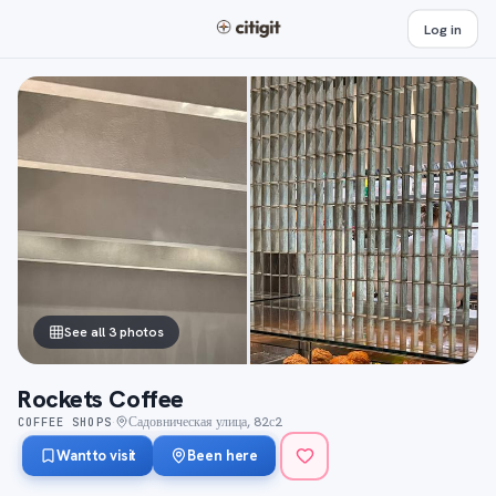
Log in
See all 3 photos
Rockets Coffee
Садовническая улица, 82с2
COFFEE SHOPS
·
Want to visit
Been here