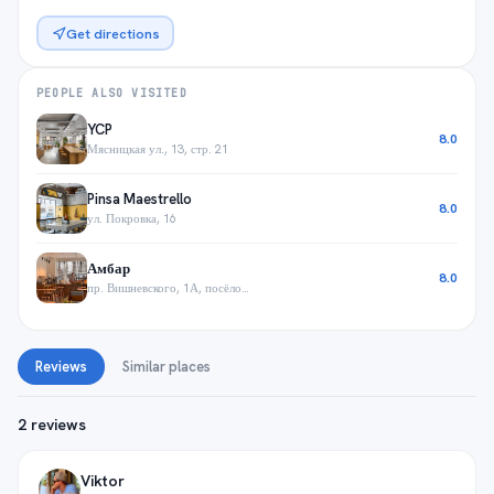
Get directions
PEOPLE ALSO VISITED
YCP
8.0
Мясницкая ул., 13, стр. 21
Pinsa Maestrello
8.0
ул. Покровка, 16
Амбар
8.0
пр. Вишневского, 1А, посёлок Переделкино, посёлок ДСК Мичуринец
Reviews
Similar places
2 reviews
Viktor