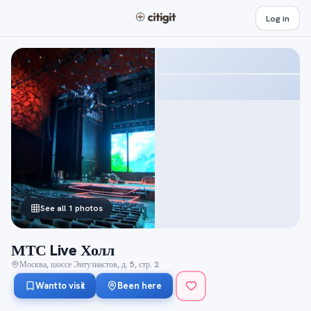
Log in
See all 1 photos
МТС Live Холл
Москва, шоссе Энтузиастов, д. 5, стр. 2
Want to visit
Been here