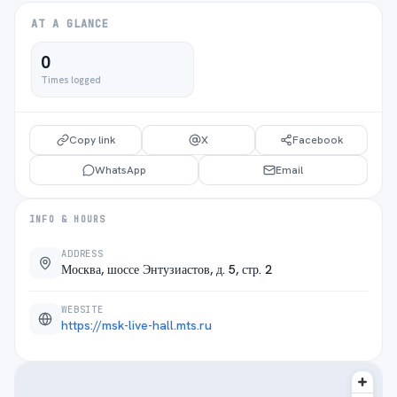
AT A GLANCE
0
Times logged
Copy link
X
Facebook
WhatsApp
Email
INFO & HOURS
ADDRESS
Москва, шоссе Энтузиастов, д. 5, стр. 2
WEBSITE
https://msk-live-hall.mts.ru