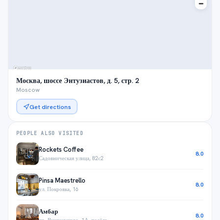
Москва, шоссе Энтузиастов, д. 5, стр. 2
Moscow
Get directions
PEOPLE ALSO VISITED
Rockets Coffee
8.0
Садовническая улица, 82с2
Pinsa Maestrello
8.0
ул. Покровка, 16
Амбар
8.0