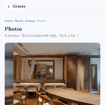
Grassa
Home
›
Places
›
Grassa
› Photos
Photos
5 photos · Богословский пер., 16/6, стр. 1