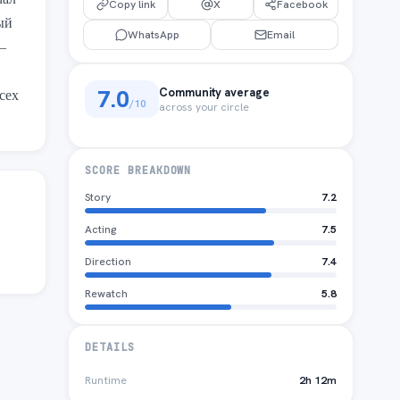
ал 
Copy link
X
Facebook
й 
WhatsApp
Email
— 
7.0
Community average
ех 
/10
across your circle
SCORE BREAKDOWN
Story
7.2
Acting
7.5
Direction
7.4
Rewatch
5.8
DETAILS
Runtime
2h 12m