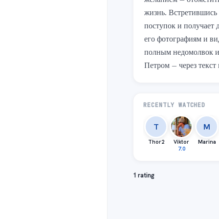
желанием — отомстить
жизнь. Встретившись 
поступок и получает д
его фотографиям и ви
полным недомолвок и 
Петром — через текст 
RECENTLY WATCHED
T
M
Thor2
Viktor
Marina
7.0
1 rating