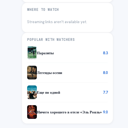
WHERE TO WATCH
Streaming links aren't available yet.
POPULAR WITH WATCHERS
Паразиты
8.3
Легенды осени
8.0
Еще по одной
7.7
Ничего хорошего в отеле «Эль Рояль»
9.0