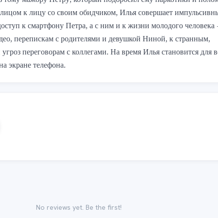
 тому мажору Петру, который подбросил ему наркотики и полом
лицом к лицу со своим обидчиком, Илья совершает импульсивны
оступ к смартфону Петра, а с ним и к жизни молодого человека 
део, перепискам с родителями и девушкой Ниной, к странным, 
угроз переговорам с коллегами. На время Илья становится для вс
на экране телефона.
No reviews yet. Be the first!