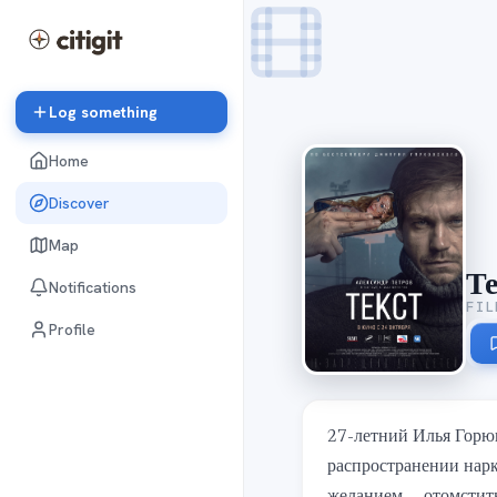
Log something
Home
Discover
Map
Те
Notifications
FIL
Profile
27-летний Илья Горюн
распространении нарк