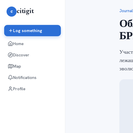
citigit
Journal
e
Об
Log something
Б
Home
Участ
Discover
лежащ
Map
эволю
Notifications
Profile