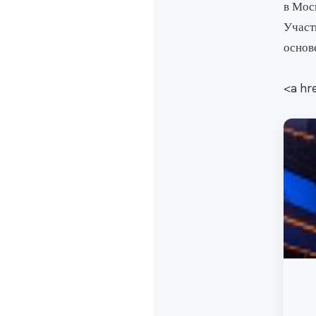
в Мос
Участ
основ
<a hr