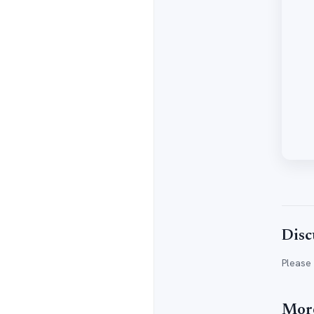
Disc
Please
More