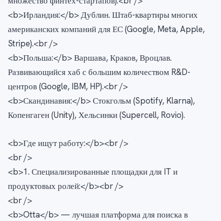
множество финтех-стартапов).<br />
<b>Ирландия:</b> Дублин. Штаб-квартиры многих
американских компаний для ЕС (Google, Meta, Apple,
Stripe).<br />
<b>Польша:</b> Варшава, Краков, Вроцлав.
Развивающийся хаб с большим количеством R&D-
центров (Google, IBM, HP).<br />
<b>Скандинавия:</b> Стокгольм (Spotify, Klarna),
Копенгаген (Unity), Хельсинки (Supercell, Rovio).
<b>Где ищут работу:</b><br />
<br />
<b>1. Специализированные площадки для IT и
продуктовых ролей:</b><br />
<br />
<b>Otta</b> — лучшая платформа для поиска в