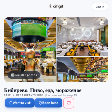
Log in
See all 3 photos
Бибирево. Пиво, еда, мороженое
Украинский бульвар 15
CAFE / RESTAURANTS
PUBS
·
·
Want to visit
Been here