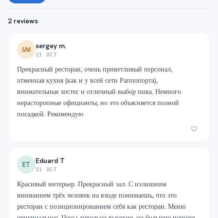
2 reviews
sergey m.
SM
21 OCT
Прекрасный ресторан, очень приветливый персонал,
отменная кухня (как и у всей сети Раппопорта),
внимательные хостес и отличный выбор пива. Немного
нерасторопные официанты, но это объясняется полной
посадкой. Рекомендую
Eduard T
ET
21 OCT
Красивый интерьер. Прекрасный зал. С излишним
вниманием трёх человек на входе понимаешь, что это
ресторан с позиционированием себя как ресторан. Меню
оригинальное. Цены довольно высокие, но большие порции