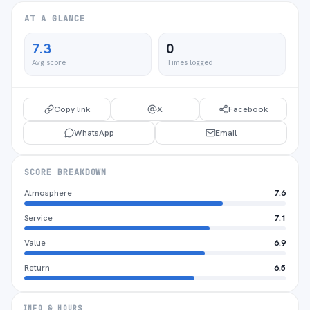
AT A GLANCE
7.3
0
Avg score
Times logged
Copy link
X
Facebook
WhatsApp
Email
SCORE BREAKDOWN
Atmosphere
7.6
Service
7.1
Value
6.9
Return
6.5
INFO & HOURS