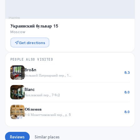
Украинский бульвар 15
Moscow
Get directions
PEOPLE ALSO VISITED
Bro&n
8.3
Большой Патриарший пер., 14/27
Blanc
8.0
Хохловский пер., 7-9с2
Обломов
8.0
1-й Монетчиковский пер., д. 5
Reviews
Similar places