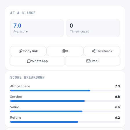
AT A GLANCE
7.0
0
Avg score
Times logged
Copy link
X
Facebook
WhatsApp
Email
SCORE BREAKDOWN
Atmosphere
7.3
Service
6.8
Value
6.6
Return
6.2