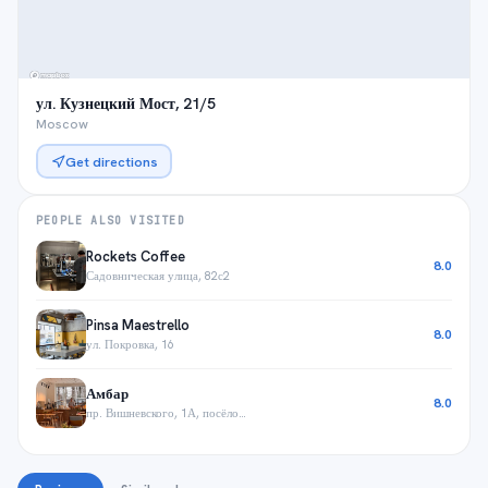
ул. Кузнецкий Мост, 21/5
Moscow
Get directions
PEOPLE ALSO VISITED
Rockets Coffee
8.0
Садовническая улица, 82с2
Pinsa Maestrello
8.0
ул. Покровка, 16
Амбар
8.0
пр. Вишневского, 1А, посёлок Переделкино, посёлок ДСК Мичуринец